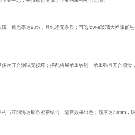
，透光率达90%，且纯净无杂质；可选low-e玻璃大幅降低
经多次开合测试无损坏；搭配格屋承重铰链，承重强且开合顺滑
构与江阴海达胶条紧密结合，隔音效果出色；扇厚达70mm，